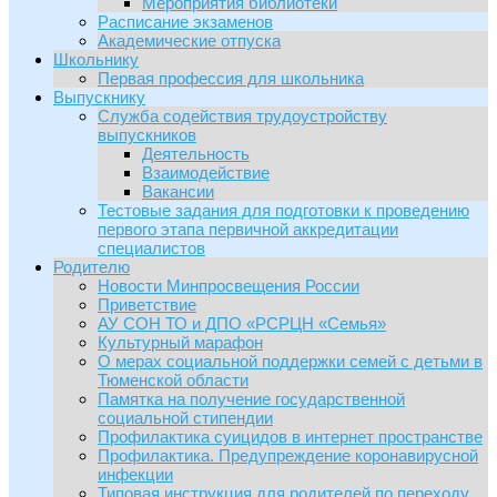
Мероприятия библиотеки
Расписание экзаменов
Академические отпуска
Школьнику
Первая профессия для школьника
Выпускнику
Служба содействия трудоустройству
выпускников
Деятельность
Взаимодействие
Вакансии
Тестовые задания для подготовки к проведению
первого этапа первичной аккредитации
специалистов
Родителю
Новости Минпросвещения России
Приветствие
АУ СОН ТО и ДПО «РСРЦН «Семья»
Культурный марафон
О мерах социальной поддержки семей с детьми в
Тюменской области
Памятка на получение государственной
социальной стипендии
Профилактика суицидов в интернет пространстве
Профилактика. Предупреждение коронавирусной
инфекции
Типовая инструкция для родителей по переходу