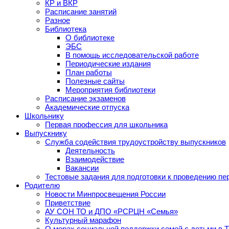
КР и ВКР
Расписание занятий
Разное
Библиотека
О библиотеке
ЭБС
В помощь исследовательской работе
Периодические издания
План работы
Полезные сайты
Мероприятия библиотеки
Расписание экзаменов
Академические отпуска
Школьнику
Первая профессия для школьника
Выпускнику
Служба содействия трудоустройству выпускников
Деятельность
Взаимодействие
Вакансии
Тестовые задания для подготовки к проведению пе
Родителю
Новости Минпросвещения России
Приветствие
АУ СОН ТО и ДПО «РСРЦН «Семья»
Культурный марафон
О мерах социальной поддержки семей с детьми в 