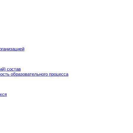
рганизацией
ий) состав
ость образовательного процесса
хся