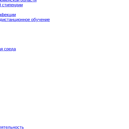
й стипендии
нфекции
 дистанционное обучение
я среда
еятельность