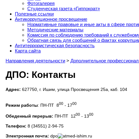
Фотогалерея
Студенческая газета «Гиппократ»
Полезные ссылки
Антикоррупционное просвещение
Нормативные правовые и иные акты в сфере проти
Методические материалы
Комиссия по соблюдению требований к служебному
Обратная связь для сообщений о фактах коррупци
Антитеррористическая безопасность
Карта сайта
Направления деятельности
>
Дополнительное профессионал
ДПО: Контакты
Адрес:
627750, г. Ишим, улица Просвещения 25а, каб. 104
00
00
Режим работы
: ПН-ПТ 8
- 17
00
00
Обеденный перерыв:
ПН-ПТ 12
- 13
Телефон:
8 (34551) 2-94-75
Электронная почта:
dpo
med-ishim.ru