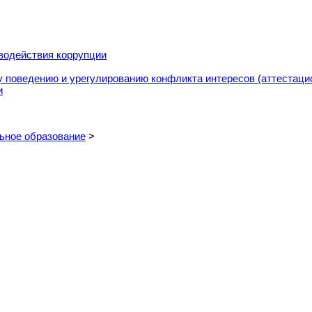
водействия коррупции
 поведению и урегулированию конфликта интересов (аттестаци
и
ьное образование
>